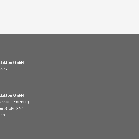
duktion GmbH
/2/6
duktion GmbH –
lassung Salzburg
ri-Straße 3/21
hen