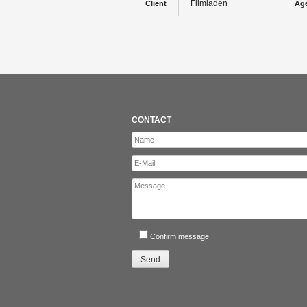
Filmladen
Client
Ag
CONTACT
Confirm message