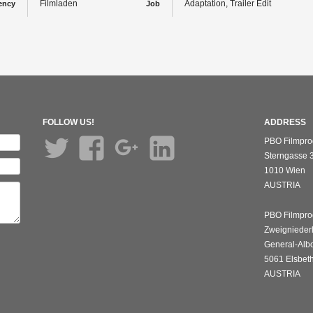
Filmladen
Adaptation, Trailer Edit
ency
Job
FOLLOW US!
ADDRESS
Twitter
Facebook
Google+
LinkedIn
PBO Filmpro
Sterngasse 3
1010 Wien
AUSTRIA
PBO Filmpro
Zweignieder
General-Albo
5061 Elsbet
AUSTRIA