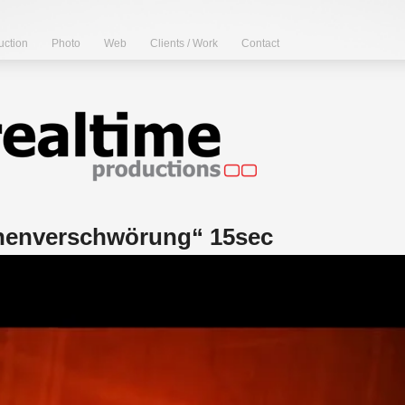
uction
Photo
Web
Clients / Work
Contact
henverschwörung“ 15sec