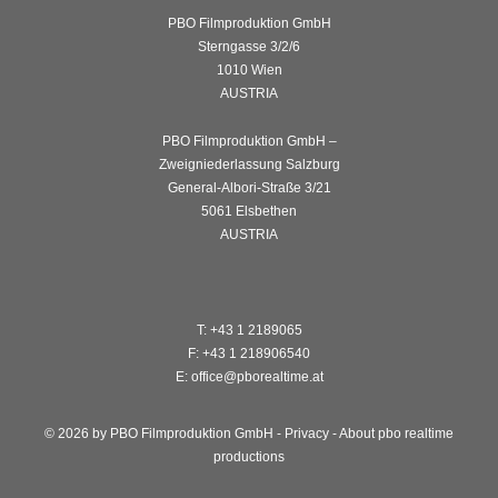
PBO Filmproduktion GmbH
Sterngasse 3/2/6
1010 Wien
AUSTRIA
PBO Filmproduktion GmbH –
Zweigniederlassung Salzburg
General-Albori-Straße 3/21
5061 Elsbethen
AUSTRIA
T: +43 1 2189065
F: +43 1 218906540
E: office@pborealtime.at
© 2026 by PBO Filmproduktion GmbH -
Privacy
-
About pbo realtime
productions