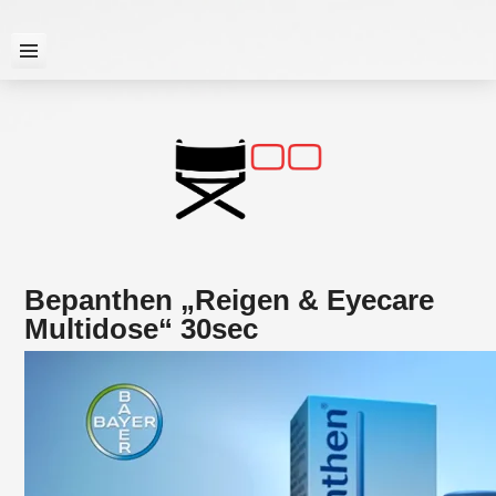
Skip
to
content

Bepanthen „Reigen & Eyecare
Multidose“ 30sec