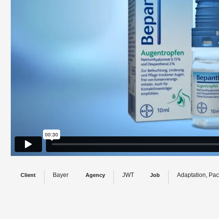
Bayer
JWT
Adaptation, Pa
Client
Agency
Job