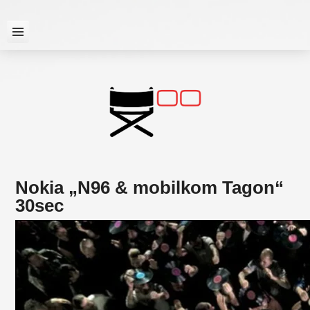
Skip
to
content

Nokia „N96 & mobilkom Tagon“
30sec