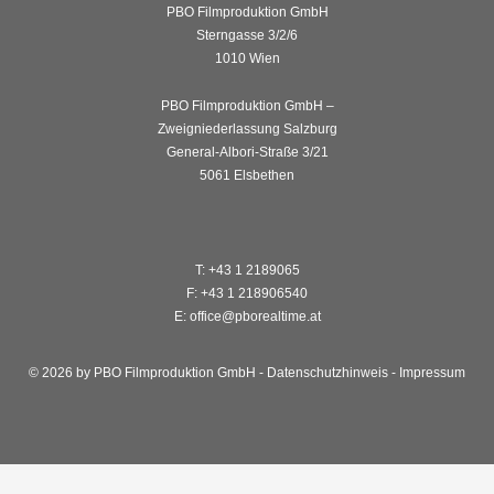
PBO Filmproduktion GmbH
Sterngasse 3/2/6
1010 Wien
PBO Filmproduktion GmbH –
Zweigniederlassung Salzburg
General-Albori-Straße 3/21
5061 Elsbethen
T: +43 1 2189065
F: +43 1 218906540
E: office@pborealtime.at
© 2026 by PBO Filmproduktion GmbH -
Datenschutzhinweis
-
Impressum