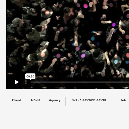
Nokia
JWT / Saatchi&Saatchi
Client
Agency
Job