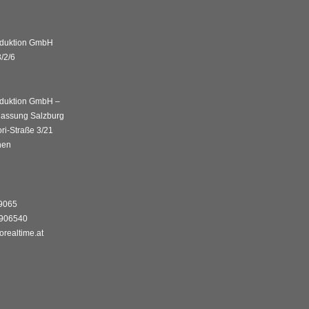
duktion GmbH
/2/6
duktion GmbH –
lassung Salzburg
ri-Straße 3/21
hen
89065
8906540
orealtime.at