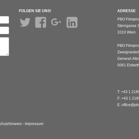
FOLGEN SIE UNS!
ADRESSE
Twitter
Facebook
Google+
LinkedIn
PBO Filmpro
Sterngasse 3
1010 Wien
PBO Filmpro
Zweignieder
General-Albo
5061 Elsbet
T: +43 1 21
F: +43 1 21
E: office@pb
chutzhinweis
-
Impressum