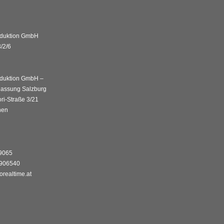
duktion GmbH
/2/6
duktion GmbH –
lassung Salzburg
ri-Straße 3/21
hen
89065
8906540
orealtime.at