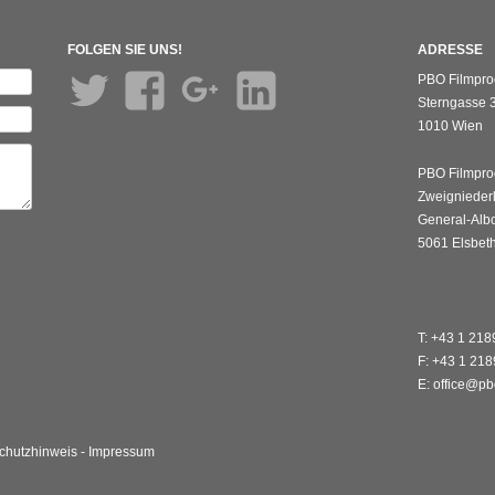
FOLGEN SIE UNS!
ADRESSE
Twitter
Facebook
Google+
LinkedIn
PBO Filmpro
Sterngasse 3
1010 Wien
PBO Filmpro
Zweignieder
General-Albo
5061 Elsbet
T: +43 1 21
F: +43 1 21
E: office@pb
chutzhinweis
-
Impressum