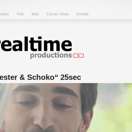
uktion
Foto
Web
Clients / Work
Kontakt
ester & Schoko“ 25sec